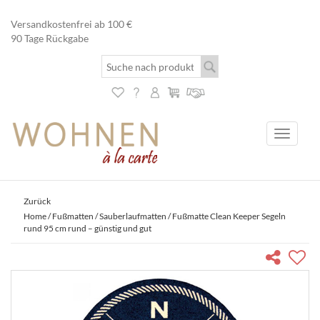
Versandkostenfrei ab 100 €
90 Tage Rückgabe
Toggle
navigati
Zurück
Home
/
Fußmatten
/
Sauberlaufmatten
/ Fußmatte Clean Keeper Segeln
rund 95 cm rund – günstig und gut