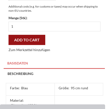
Additional costs (e.g. for customs or taxes) may occur when shipping to
non-EU countries.
Menge (Stk):
Fußmatte
Clean
Keeper
Segeln
ADD TO CART
rund
95
Zum Merkzettel hinzufügen
cm
rund
-
BASISDATEN
günstig
und
BESCHREIBUNG
gut
quantity
Farbe:
Blau
Größe:
95 cm rund
Material:
Oberseite: 100 %