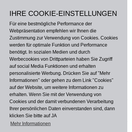
Polyamid, hochflorig,
lichtecht, Rückseite: 100
IHRE COOKIE-EINSTELLUNGEN
% PVC, rutschhemmend
Für eine bestmögliche Performance der
Webpräsentation empfehlen wir Ihnen die
Zustimmung zur Verwendung von Cookies. Cookies
werden für optimale Funktion und Performance
benötigt. In sozialen Medien und durch
Zahlungsart
Werbecookies von Drittparteien haben Sie Zugriff
auf social Media Funktionen und erhalten
personalisierte Werbung. Drücken Sie auf "Mehr
Versandart
Informationen" oder gehen zu dem Link "Cookies"
auf der Website, um weitere Informationen zu
erhalten. Wenn Sie mit der Verwendung von
Du findest uns auch auf
Cookies und der damit verbundenen Verarbeitung
Ihrer persönlichen Daten einverstanden sind, dann
klicken Sie bitte auf JA
Informationen
Mehr Informationen
Impressum
Widerruf
AGB
Datenschutz