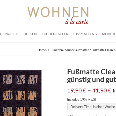
BETTWÄSCHE
KISSEN
KÜCHENLÄUFER
FUSSMATTEN
MEIN DE
Home
/
Fußmatten
/
Sauberlaufmatten
/ Fußmatte Clean K
Fußmatte Clea
günstig und gu
–
19,90
€
41,90
€
I
Includes 19% MwSt
Delivery Time: in einer Woche