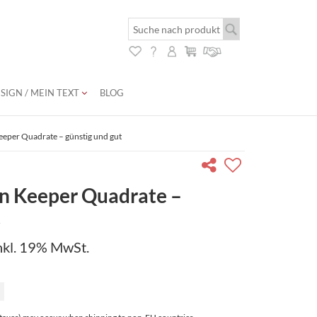
SIGN / MEIN TEXT
BLOG
eeper Quadrate – günstig und gut
n Keeper Quadrate –
t
nkl. 19% MwSt.