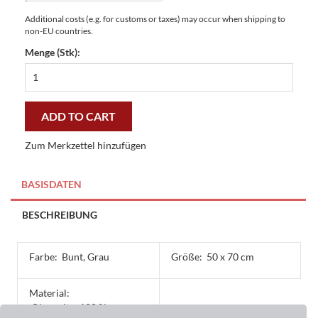
Additional costs (e.g. for customs or taxes) may occur when shipping to
non-EU countries.
Menge (Stk):
Fußmatte
Clean
Keeper
Margerite
ADD TO CART
50
x
Zum Merkzettel hinzufügen
70
cm
-
BASISDATEN
preiswert
und
BESCHREIBUNG
stilvoll
quantity
Farbe:
Bunt, Grau
Größe:
50 x 70 cm
Material:
Oberseite: 100 %