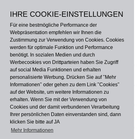
Polyamid, hochflorig,
lichtecht, Rückseite: 100
IHRE COOKIE-EINSTELLUNGEN
% PVC, rutschhemmend
Für eine bestmögliche Performance der
Webpräsentation empfehlen wir Ihnen die
Zustimmung zur Verwendung von Cookies. Cookies
werden für optimale Funktion und Performance
benötigt. In sozialen Medien und durch
Zahlungsart
Werbecookies von Drittparteien haben Sie Zugriff
auf social Media Funktionen und erhalten
personalisierte Werbung. Drücken Sie auf "Mehr
Versandart
Informationen" oder gehen zu dem Link "Cookies"
auf der Website, um weitere Informationen zu
erhalten. Wenn Sie mit der Verwendung von
Du findest uns auch auf
Cookies und der damit verbundenen Verarbeitung
Ihrer persönlichen Daten einverstanden sind, dann
klicken Sie bitte auf JA
Informationen
Mehr Informationen
Impressum
Widerruf
AGB
Datenschutz