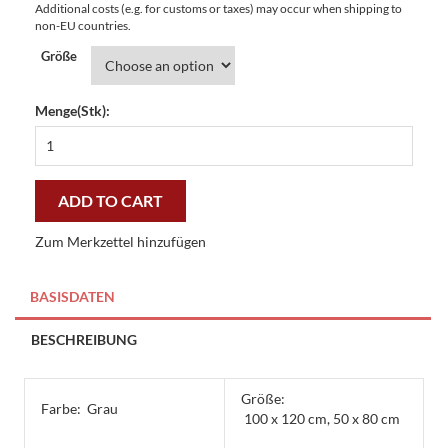
Additional costs (e.g. for customs or taxes) may occur when shipping to
non-EU countries.
Größe
Menge(Stk):
Fußmatte
Clean
Keeper
Grillmeister
ADD TO CART
halbrund
-
Zum Merkzettel hinzufügen
günstig
und
gut
BASISDATEN
quantity
BESCHREIBUNG
Größe:
Farbe:
Grau
100 x 120 cm, 50 x 80 cm