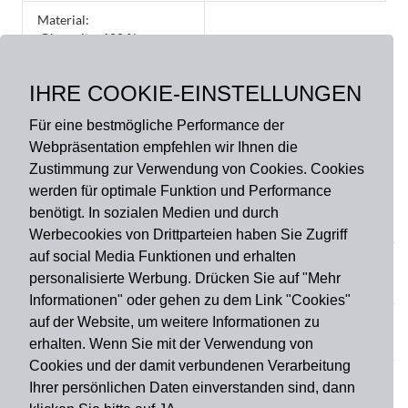
Material:
Oberseite: 100 %
Polyamid, hochflorig,
lichtecht, Rückseite: 100
IHRE COOKIE-EINSTELLUNGEN
% PVC, rutschhemmend
Für eine bestmögliche Performance der
Webpräsentation empfehlen wir Ihnen die
Zustimmung zur Verwendung von Cookies. Cookies
werden für optimale Funktion und Performance
benötigt. In sozialen Medien und durch
Zahlungsart
Werbecookies von Drittparteien haben Sie Zugriff
auf social Media Funktionen und erhalten
personalisierte Werbung. Drücken Sie auf "Mehr
Versandart
Informationen" oder gehen zu dem Link "Cookies"
auf der Website, um weitere Informationen zu
erhalten. Wenn Sie mit der Verwendung von
Du findest uns auch auf
Cookies und der damit verbundenen Verarbeitung
Ihrer persönlichen Daten einverstanden sind, dann