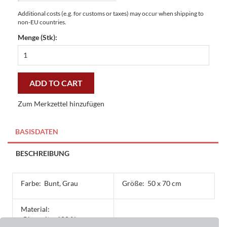
Additional costs (e.g. for customs or taxes) may occur when shipping to
non-EU countries.
Menge (Stk):
Fußmatte
Clean
Keeper
Fahnen
ADD TO CART
Welcome
50
Zum Merkzettel hinzufügen
x
70
cm
BASISDATEN
-
günstig
BESCHREIBUNG
und
gut
quantity
Farbe:
Bunt, Grau
Größe:
50 x 70 cm
Material:
Oberseite: 100 %