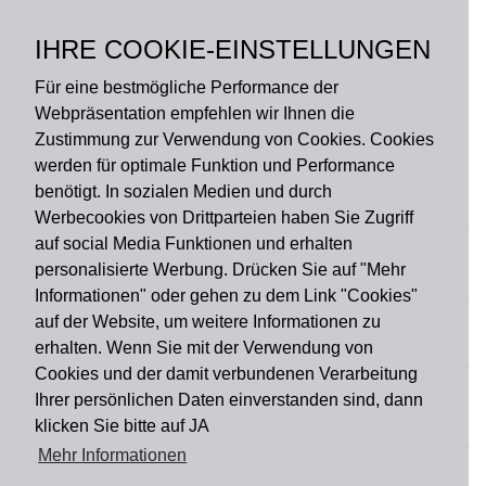
Polyamid, hochflorig,
lichtecht, Rückseite: 100
IHRE COOKIE-EINSTELLUNGEN
% PVC, rutschhemmend
Für eine bestmögliche Performance der
Webpräsentation empfehlen wir Ihnen die
Zustimmung zur Verwendung von Cookies. Cookies
werden für optimale Funktion und Performance
benötigt. In sozialen Medien und durch
Zahlungsart
Werbecookies von Drittparteien haben Sie Zugriff
auf social Media Funktionen und erhalten
personalisierte Werbung. Drücken Sie auf "Mehr
Versandart
Informationen" oder gehen zu dem Link "Cookies"
auf der Website, um weitere Informationen zu
erhalten. Wenn Sie mit der Verwendung von
Du findest uns auch auf
Cookies und der damit verbundenen Verarbeitung
Ihrer persönlichen Daten einverstanden sind, dann
klicken Sie bitte auf JA
Informationen
Mehr Informationen
Impressum
Widerruf
AGB
Datenschutz