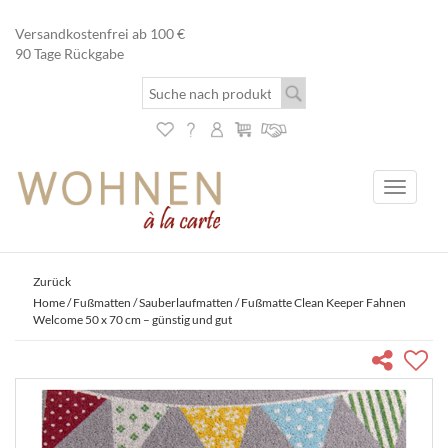
Versandkostenfrei ab 100 €
90 Tage Rückgabe
Toggle
navigati
Zurück
Home
/
Fußmatten
/
Sauberlaufmatten
/ Fußmatte Clean Keeper Fahnen
Welcome 50 x 70 cm – günstig und gut