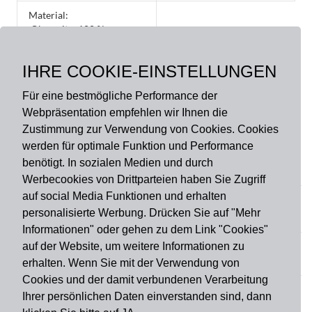
Material:
Oberseite: 100 %
Polyamid, hochflorig,
lichtecht, Rückseite: 100
IHRE COOKIE-EINSTELLUNGEN
% PVC, rutschhemmend
Für eine bestmögliche Performance der
Webpräsentation empfehlen wir Ihnen die
Zustimmung zur Verwendung von Cookies. Cookies
werden für optimale Funktion und Performance
benötigt. In sozialen Medien und durch
Zahlungsart
Werbecookies von Drittparteien haben Sie Zugriff
auf social Media Funktionen und erhalten
personalisierte Werbung. Drücken Sie auf "Mehr
Versandart
Informationen" oder gehen zu dem Link "Cookies"
auf der Website, um weitere Informationen zu
erhalten. Wenn Sie mit der Verwendung von
Du findest uns auch auf
Cookies und der damit verbundenen Verarbeitung
Ihrer persönlichen Daten einverstanden sind, dann