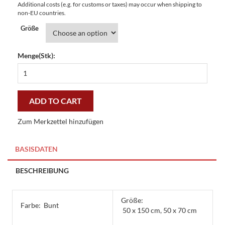
Additional costs (e.g. for customs or taxes) may occur when shipping to
non-EU countries.
Größe
Menge(Stk):
Fußmatte
Clean
Keeper
Blumenfelder
ADD TO CART
-
preiswert
Zum Merkzettel hinzufügen
und
stilvoll
quantity
BASISDATEN
BESCHREIBUNG
Größe:
Farbe:
Bunt
50 x 150 cm, 50 x 70 cm