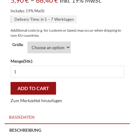
5,90
€
66,40
€
Inkl. 19% MwSt.
Includes 19% MwSt
Delivery Time: in 5 – 7 Werktagen
Additional costs (e.g. for customs or taxes) may occur when shipping to
non-EU countries.
Größe
Menge(Stk):
Fire
flowering
current
la
ADD TO CART
serenata
bettwäsche
Zum Merkzettel hinzufügen
quantity
BASISDATEN
BESCHREIBUNG