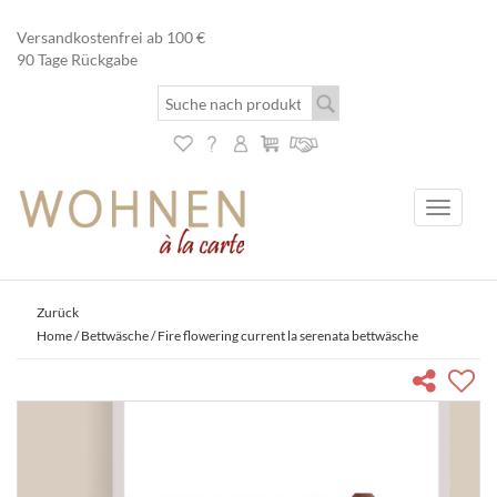
Versandkostenfrei ab 100 €
90 Tage Rückgabe
Toggle
navigati
Zurück
Home
/
Bettwäsche
/ Fire flowering current la serenata bettwäsche