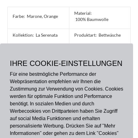
Material:
Farbe:
Marone, Orange
100% Baumwolle
Kollektion:
La Serenata
Produktart:
Bettwäsche
Größe:
135 x 200 cm, 40 x 60 cm,
IHRE COOKIE-EINSTELLUNGEN
40 x 80 cm, 80 x 80 cm
Für eine bestmögliche Performance der
Webpräsentation empfehlen wir Ihnen die
Zustimmung zur Verwendung von Cookies. Cookies
werden für optimale Funktion und Performance
benötigt. In sozialen Medien und durch
Zahlungsart
Werbecookies von Drittparteien haben Sie Zugriff
auf social Media Funktionen und erhalten
personalisierte Werbung. Drücken Sie auf "Mehr
Versandart
Informationen" oder gehen zu dem Link "Cookies"