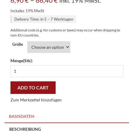
6,90
€
66,40
€
Inkl. 19% MwSt.
Includes 19% MwSt
Delivery Time: in 5 – 7 Werktagen
Additional costs (e.g. for customs or taxes) may occur when shipping to
non-EU countries.
Größe
Menge(Stk):
Enchanted
bay
colours
of
ADD TO CART
paradise
bettwäsche
Zum Merkzettel hinzufügen
quantity
BASISDATEN
BESCHREIBUNG