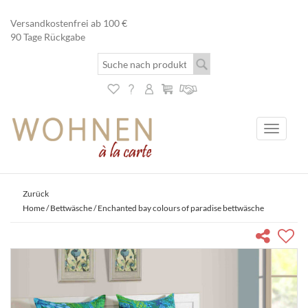
Versandkostenfrei ab 100 €
90 Tage Rückgabe
Toggle
navigati
Zurück
Home
/
Bettwäsche
/ Enchanted bay colours of paradise bettwäsche