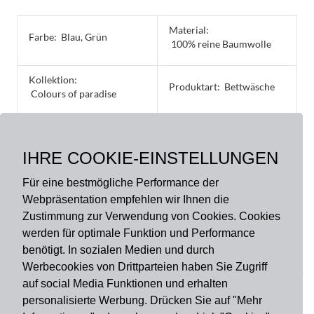
Material:
Farbe:
Blau, Grün
100% reine Baumwolle
Kollektion:
Produktart:
Bettwäsche
Colours of paradise
Größe:
135 x 200 cm, 40 x 60 cm,
IHRE COOKIE-EINSTELLUNGEN
40 x 80 cm, 80 x 80 cm
Für eine bestmögliche Performance der
Webpräsentation empfehlen wir Ihnen die
Zustimmung zur Verwendung von Cookies. Cookies
werden für optimale Funktion und Performance
benötigt. In sozialen Medien und durch
Zahlungsart
Werbecookies von Drittparteien haben Sie Zugriff
auf social Media Funktionen und erhalten
personalisierte Werbung. Drücken Sie auf "Mehr
Versandart