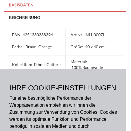
BASISDATEN
BESCHREIBUNG
EAN: 4251330338394
Art.Nr: INH-0007l
Farbe:
Braun, Orange
Größe:
40 x 40 cm
Material:
Kollektion:
Ethnic Culture
100% Baumwolle
Verschlussart:
Produktart:
Kissenhülle
IHRE COOKIE-EINSTELLUNGEN
Reißverschluss
Für eine bestmögliche Performance der
Webpräsentation empfehlen wir Ihnen die
Zustimmung zur Verwendung von Cookies. Cookies
werden für optimale Funktion und Performance
benötigt. In sozialen Medien und durch