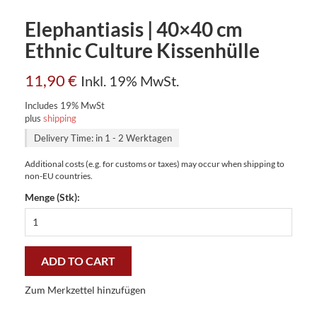
Elephantiasis | 40×40 cm
Ethnic Culture Kissenhülle
11,90
€
Inkl. 19% MwSt.
Includes 19% MwSt
plus
shipping
Delivery Time: in 1 - 2 Werktagen
Additional costs (e.g. for customs or taxes) may occur when shipping to
non-EU countries.
Menge (Stk):
Elephantiasis
|
40×40
cm
ADD TO CART
Ethnic
Culture
Zum Merkzettel hinzufügen
Kissenhülle
quantity