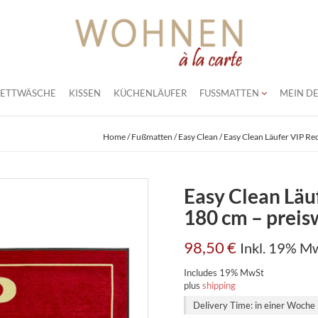
BETTWÄSCHE
KISSEN
KÜCHENLÄUFER
FUSSMATTEN
MEIN DE
Home
/
Fußmatten
/
Easy Clean
/ Easy Clean Läufer VIP Red
Easy Clean Läu
180 cm – preisw
98,50
€
Inkl. 19% M
Includes 19% MwSt
plus
shipping
Delivery Time: in einer Woche