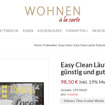
BETTWÄSCHE
KISSEN
KÜCHENLÄUFER
FUSSMATTEN
MEIN DE
Home
/
Fußmatten
/
Easy Clean
/ Easy Clean Läufer Pasta 6
Easy Clean Läu
günstig und gu
98,50
€
Inkl. 19% M
Includes 19% MwSt
plus
shipping
Delivery Time: in einer Woche