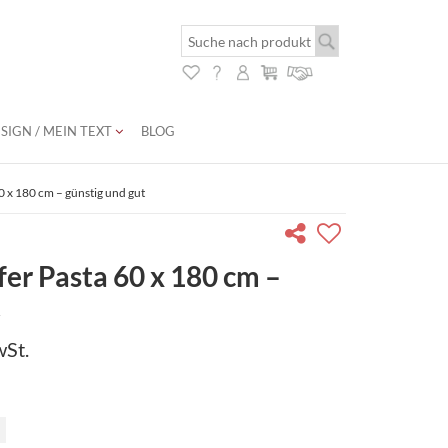
SIGN / MEIN TEXT
BLOG
0 x 180 cm – günstig und gut
fer Pasta 60 x 180 cm –
t
wSt.