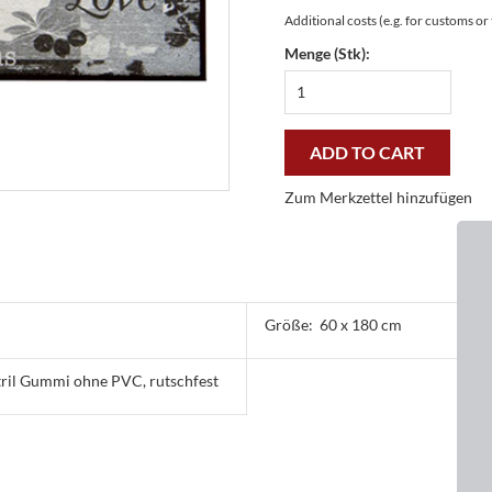
Additional costs (e.g. for customs o
Menge (Stk):
Easy
Clean
Läufer
Pasta
ADD TO CART
60
x
Zum Merkzettel hinzufügen
180
cm
-
günstig
und
gut
Größe:
60 x 180 cm
quantity
tril Gummi ohne PVC, rutschfest