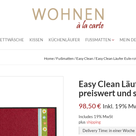
BETTWÄSCHE
KISSEN
KÜCHENLÄUFER
FUSSMATTEN
MEIN DE
Home
/
Fußmatten
/
Easy Clean
/ Easy Clean Läufer Eule rot
Easy Clean Läuf
preiswert und s
98,50
€
Inkl. 19% M
Includes 19% MwSt
plus
shipping
Delivery Time: in einer Woche