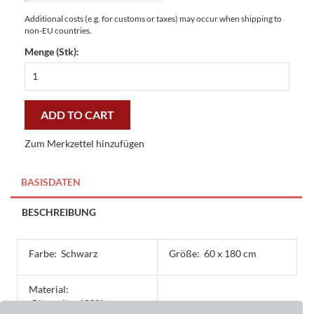
Additional costs (e.g. for customs or taxes) may occur when shipping to
non-EU countries.
Menge (Stk):
Easy
Clean
Läufer
Dekostreifen
ADD TO CART
60
x
Zum Merkzettel hinzufügen
180
cm
-
BASISDATEN
günstig
und
BESCHREIBUNG
gut
quantity
Farbe:
Schwarz
Größe:
60 x 180 cm
Material:
Oberseite: 100%