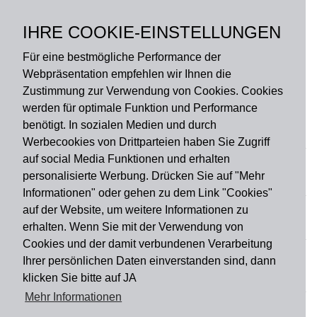
Polyamid, Rückseite:
Nitril Gummi ohne PVC,
IHRE COOKIE-EINSTELLUNGEN
rutschfest
Für eine bestmögliche Performance der
Webpräsentation empfehlen wir Ihnen die
Zustimmung zur Verwendung von Cookies. Cookies
werden für optimale Funktion und Performance
benötigt. In sozialen Medien und durch
Zahlungsart
Werbecookies von Drittparteien haben Sie Zugriff
auf social Media Funktionen und erhalten
personalisierte Werbung. Drücken Sie auf "Mehr
Versandart
Informationen" oder gehen zu dem Link "Cookies"
auf der Website, um weitere Informationen zu
erhalten. Wenn Sie mit der Verwendung von
Du findest uns auch auf
Cookies und der damit verbundenen Verarbeitung
Ihrer persönlichen Daten einverstanden sind, dann
klicken Sie bitte auf JA
Informationen
Mehr Informationen
Impressum
Widerruf
AGB
Datenschutz