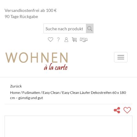
Versandkostenfrei ab 100 €
90 Tage Rückgabe
Toggle
navigati
Zurück
Home
/
Fußmatten
/
Easy Clean
/ Easy Clean Läufer Dekostreifen 60 x 180
cm – günstig und gut