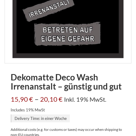
Dekomatte Deco Wash
Irrenanstalt – günstig und gut
–
15,90
€
20,10
€
Inkl. 19% MwSt.
Includes 19% MwSt
Delivery Time: in einer Woche
Additional costs (e.g. for customs or taxes) may occur when shipping to
non-EU countries.