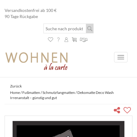
Versandkostenfrei ab 100 €
90 Tage Rückgabe
Toggle
navigati
Zurück
Home
/
Fußmatten
/
Schmutzfangmatten
/ Dekomatte Deco Wash
Irrenanstalt – günstig und gut