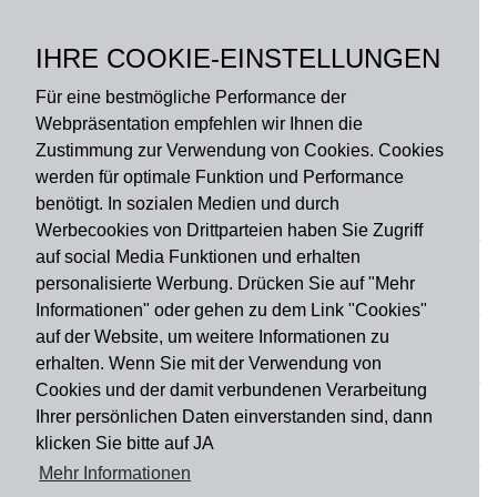
Oberseite: 100%
Polyamid, Rückseite: PVC,
IHRE COOKIE-EINSTELLUNGEN
rutschfest
Für eine bestmögliche Performance der
Webpräsentation empfehlen wir Ihnen die
Zustimmung zur Verwendung von Cookies. Cookies
werden für optimale Funktion und Performance
benötigt. In sozialen Medien und durch
Zahlungsart
Werbecookies von Drittparteien haben Sie Zugriff
auf social Media Funktionen und erhalten
personalisierte Werbung. Drücken Sie auf "Mehr
Versandart
Informationen" oder gehen zu dem Link "Cookies"
auf der Website, um weitere Informationen zu
erhalten. Wenn Sie mit der Verwendung von
Du findest uns auch auf
Cookies und der damit verbundenen Verarbeitung
Ihrer persönlichen Daten einverstanden sind, dann
klicken Sie bitte auf JA
Informationen
Mehr Informationen
Impressum
Widerruf
AGB
Datenschutz