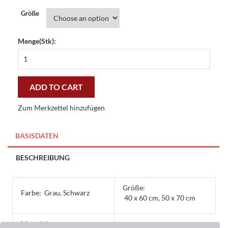
Größe
Menge(Stk):
Dekomatte
Deco
Wash
Irrenanstalt
ADD TO CART
-
günstig
Zum Merkzettel hinzufügen
und
gut
quantity
BASISDATEN
BESCHREIBUNG
Größe:
Farbe:
Grau, Schwarz
40 x 60 cm, 50 x 70 cm
Material: