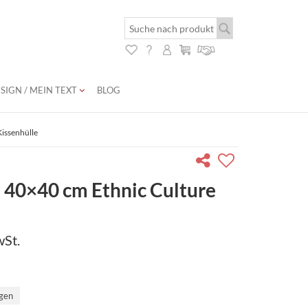
SIGN / MEIN TEXT
BLOG
Kissenhülle
| 40×40 cm Ethnic Culture
wSt.
agen