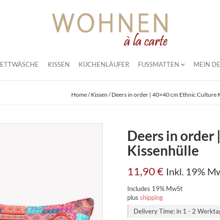
BETTWÄSCHE
KISSEN
KÜCHENLÄUFER
FUSSMATTEN
MEIN DE
Home
/
Kissen
/ Deers in order | 40×40 cm Ethnic Culture 
Deers in order 
Kissenhülle
11,90
€
Inkl. 19% M
Includes 19% MwSt
plus
shipping
Delivery Time: in 1 - 2 Werkt