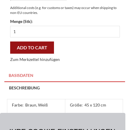
Additional costs (e.g. for customs or taxes) may occur when shipping to
non-EU countries.
Menge (Stk):
Coco-
Rubber
Matten
Classic
ADD TO CART
XL
45
Zum Merkzettel hinzufügen
x
120
cm
BASISDATEN
-
günstig
BESCHREIBUNG
und
gut
quantity
Farbe:
Braun, Weiß
Größe:
45 x 120 cm
Material:
Oberseite: 100 % Kokos,