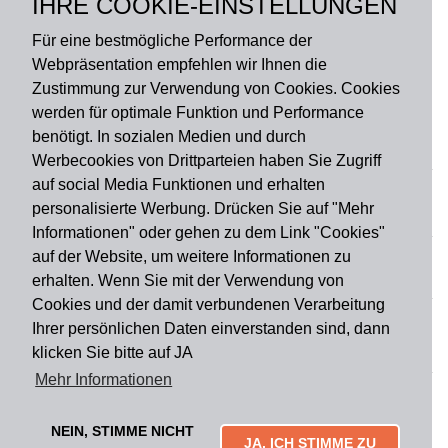
IHRE COOKIE-EINSTELLUNGEN
Rückseite: Gummi
Für eine bestmögliche Performance der
Webpräsentation empfehlen wir Ihnen die
Zustimmung zur Verwendung von Cookies. Cookies
werden für optimale Funktion und Performance
benötigt. In sozialen Medien und durch
Zahlungsart
Werbecookies von Drittparteien haben Sie Zugriff
auf social Media Funktionen und erhalten
personalisierte Werbung. Drücken Sie auf "Mehr
Versandart
Informationen" oder gehen zu dem Link "Cookies"
auf der Website, um weitere Informationen zu
erhalten. Wenn Sie mit der Verwendung von
Du findest uns auch auf
Cookies und der damit verbundenen Verarbeitung
Ihrer persönlichen Daten einverstanden sind, dann
klicken Sie bitte auf JA
Informationen
Mehr Informationen
Impressum
Widerruf
AGB
Datenschutz
Lieferung & Versand
Kontakt
Über uns
Zahlungsarten
NEIN, STIMME NICHT
Mytailor croodles
JA, ICH STIMME ZU