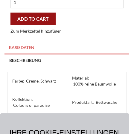
vision
colours
of
ADD TO CART
paradise
bettwäsche
Zum Merkzettel hinzufügen
quantity
BASISDATEN
BESCHREIBUNG
Material:
Farbe:
Creme, Schwarz
100% reine Baumwolle
Kollektion:
Produktart:
Bettwäsche
Colours of paradise
Größe:
135 x 200 cm, 40 x 60 cm,
IHRE COOKIE-EINSTELLUNGEN
40 x 80 cm, 80 x 80 cm