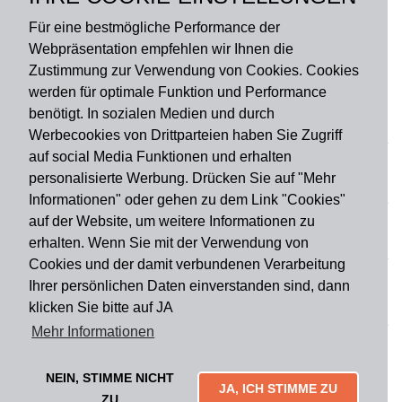
Für eine bestmögliche Performance der
Webpräsentation empfehlen wir Ihnen die
Zustimmung zur Verwendung von Cookies. Cookies
werden für optimale Funktion und Performance
benötigt. In sozialen Medien und durch
Zahlungsart
Werbecookies von Drittparteien haben Sie Zugriff
auf social Media Funktionen und erhalten
personalisierte Werbung. Drücken Sie auf "Mehr
Versandart
Informationen" oder gehen zu dem Link "Cookies"
auf der Website, um weitere Informationen zu
erhalten. Wenn Sie mit der Verwendung von
Du findest uns auch auf
Cookies und der damit verbundenen Verarbeitung
Ihrer persönlichen Daten einverstanden sind, dann
klicken Sie bitte auf JA
Informationen
Mehr Informationen
Impressum
Widerruf
AGB
Datenschutz
Lieferung & Versand
Kontakt
Über uns
Zahlungsarten
NEIN, STIMME NICHT
Mytailor croodles
JA, ICH STIMME ZU
ZU