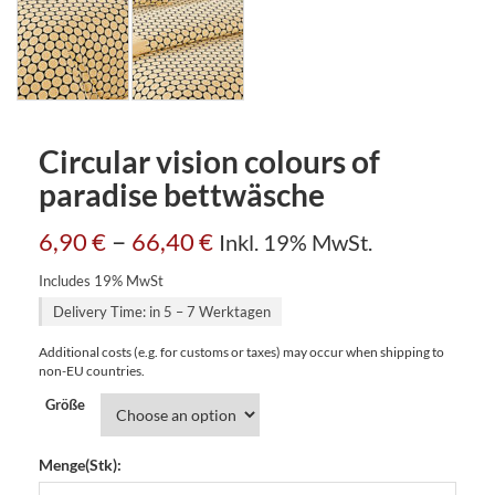
Circular vision colours of
paradise bettwäsche
–
6,90
€
66,40
€
Inkl. 19% MwSt.
Includes 19% MwSt
Delivery Time: in 5 – 7 Werktagen
Additional costs (e.g. for customs or taxes) may occur when shipping to
non-EU countries.
Größe
Menge(Stk):
Circular