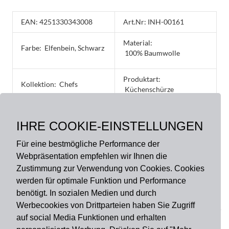
EAN: 4251330343008
Art.Nr: INH-00161
Material:
Farbe:
Elfenbein, Schwarz
100% Baumwolle
Produktart:
Kollektion:
Chefs
Küchenschürze
Verschlussart:
Größe:
IHRE COOKIE-EINSTELLUNGEN
Clipverschluss
60 x 70 cm, 60 x 80 cm
Für eine bestmögliche Performance der
Webpräsentation empfehlen wir Ihnen die
Zustimmung zur Verwendung von Cookies. Cookies
werden für optimale Funktion und Performance
benötigt. In sozialen Medien und durch
Zahlungsart
Werbecookies von Drittparteien haben Sie Zugriff
auf social Media Funktionen und erhalten