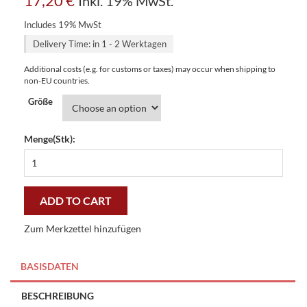
17,20
€
Inkl. 19% MwSt.
Includes 19% MwSt
Delivery Time: in 1 - 2 Werktagen
Additional costs (e.g. for customs or taxes) may occur when shipping to
non-EU countries.
Größe
Menge(Stk):
Brewery
smile
&
fun
ADD TO CART
küchenschürze
quantity
Zum Merkzettel hinzufügen
BASISDATEN
BESCHREIBUNG