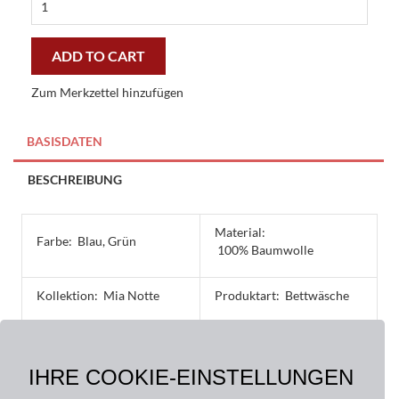
love
mia
notte
ADD TO CART
bettwäsche
quantity
Zum Merkzettel hinzufügen
BASISDATEN
BESCHREIBUNG
Material:
Farbe:
Blau, Grün
100% Baumwolle
Kollektion:
Mia Notte
Produktart:
Bettwäsche
Größe:
135 x 200 cm, 40 x 60 cm,
IHRE COOKIE-EINSTELLUNGEN
40 x 80 cm, 80 x 80 cm