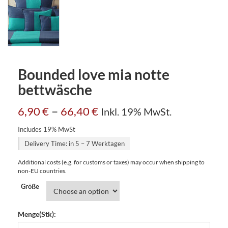
Bounded love mia notte
bettwäsche
–
6,90
€
66,40
€
Inkl. 19% MwSt.
Includes 19% MwSt
Delivery Time: in 5 – 7 Werktagen
Additional costs (e.g. for customs or taxes) may occur when shipping to
non-EU countries.
Größe
Menge(Stk):
Bounded