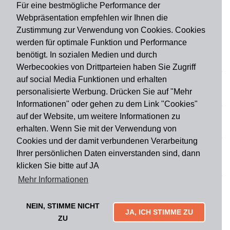
Für eine bestmögliche Performance der
Webpräsentation empfehlen wir Ihnen die
Zustimmung zur Verwendung von Cookies. Cookies
werden für optimale Funktion und Performance
benötigt. In sozialen Medien und durch
Zahlungsart
Werbecookies von Drittparteien haben Sie Zugriff
auf social Media Funktionen und erhalten
personalisierte Werbung. Drücken Sie auf "Mehr
Versandart
Informationen" oder gehen zu dem Link "Cookies"
auf der Website, um weitere Informationen zu
erhalten. Wenn Sie mit der Verwendung von
Du findest uns auch auf
Cookies und der damit verbundenen Verarbeitung
Ihrer persönlichen Daten einverstanden sind, dann
klicken Sie bitte auf JA
Informationen
Mehr Informationen
Impressum
Widerruf
AGB
Datenschutz
Lieferung & Versand
Kontakt
Über uns
Zahlungsarten
NEIN, STIMME NICHT
Mytailor croodles
JA, ICH STIMME ZU
ZU