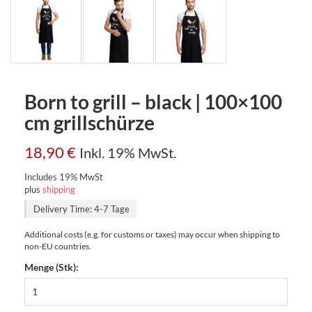
Born to grill – black | 100×100
cm grillschürze
18,90
€
Inkl. 19% MwSt.
Includes 19% MwSt
plus
shipping
Delivery Time: 4-7 Tage
Additional costs (e.g. for customs or taxes) may occur when shipping to
non-EU countries.
Menge (Stk):
Born
to
grill