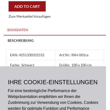
-
ADD TO CART
black
|
Zum Merkzettel hinzufügen
100x100
cm
grillschürze
BASISDATEN
quantity
BESCHREIBUNG
EAN: 4251330331531
Art Nr.: INH-001ca
Farbe:
Schwarz
Größe:
100 x 100 cm
Material:
IHRE COOKIE-EINSTELLUNGEN
100% Baumwolle
Für eine bestmögliche Performance der
Webpräsentation empfehlen wir Ihnen die
Zustimmung zur Verwendung von Cookies. Cookies
werden für optimale Funktion und Performance