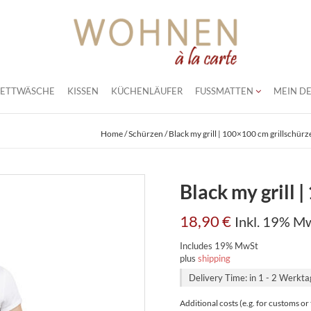
BETTWÄSCHE
KISSEN
KÜCHENLÄUFER
FUSSMATTEN
MEIN DE
Home
/
Schürzen
/ Black my grill | 100×100 cm grillschürz
Black my grill 
18,90
€
Inkl. 19% M
Includes 19% MwSt
plus
shipping
Delivery Time: in 1 - 2 Werkt
Additional costs (e.g. for customs o