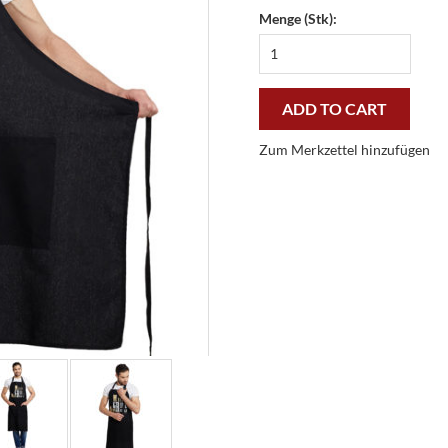
Menge (Stk):
Black
my
grill
|
ADD TO CART
100x100
cm
Zum Merkzettel hinzufügen
grillschürze
quantity