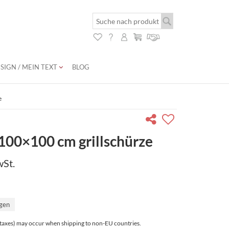
SIGN / MEIN TEXT
BLOG
e
| 100×100 cm grillschürze
wSt.
agen
r taxes) may occur when shipping to non-EU countries.