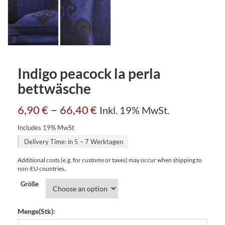
Indigo peacock la perla
bettwäsche
–
6,90
€
66,40
€
Inkl. 19% MwSt.
Includes 19% MwSt
Delivery Time: in 5 – 7 Werktagen
Additional costs (e.g. for customs or taxes) may occur when shipping to
non-EU countries.
Größe
Menge(Stk):
Indigo