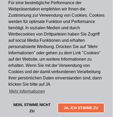
Für eine bestmögliche Performance der
Webpräsentation empfehlen wir Ihnen die
Zustimmung zur Verwendung von Cookies. Cookies
werden für optimale Funktion und Performance
benötigt. In sozialen Medien und durch
Zahlungsart
Werbecookies von Drittparteien haben Sie Zugriff
auf social Media Funktionen und erhalten
personalisierte Werbung. Drücken Sie auf "Mehr
Versandart
Informationen" oder gehen zu dem Link "Cookies"
auf der Website, um weitere Informationen zu
erhalten. Wenn Sie mit der Verwendung von
Du findest uns auch auf
Cookies und der damit verbundenen Verarbeitung
Ihrer persönlichen Daten einverstanden sind, dann
klicken Sie bitte auf JA
Informationen
Mehr Informationen
Impressum
Widerruf
AGB
Datenschutz
Lieferung & Versand
Kontakt
Über uns
Zahlungsarten
NEIN, STIMME NICHT
Mytailor croodles
JA, ICH STIMME ZU
ZU