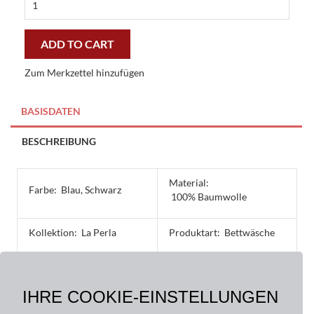
peacock
la
perla
ADD TO CART
bettwäsche
quantity
Zum Merkzettel hinzufügen
BASISDATEN
BESCHREIBUNG
Material:
Farbe:
Blau, Schwarz
100% Baumwolle
Kollektion:
La Perla
Produktart:
Bettwäsche
Größe:
135 x 200 cm, 40 x 60 cm,
IHRE COOKIE-EINSTELLUNGEN
40 x 80 cm, 80 x 80 cm