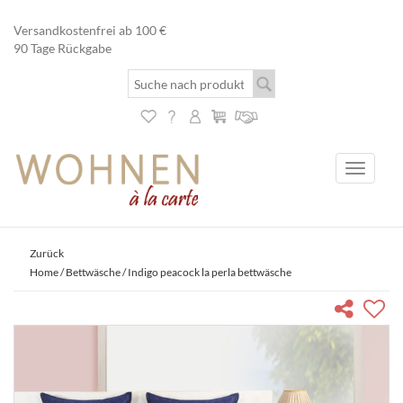
Versandkostenfrei ab 100 €
90 Tage Rückgabe
Toggle
navigati
Zurück
Home
/
Bettwäsche
/ Indigo peacock la perla bettwäsche